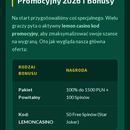
Promocyjny 2026 i Bonusy
Na start przygotowaliśmy coś specjalnego. Wielu
graczy pyta o aktywny
lemon casino kod
promocyjny
, aby zmaksymalizować swoje szanse
na wygraną. Oto jak wygląda nasza główna
oferta:
RODZAJ
NAGRODA
BONUSU
Pakiet
100% do 1500 PLN +
Powitalny
100 Spinów
Kod:
50 Free Spinów (Star
LEMONCASINO
Joker)