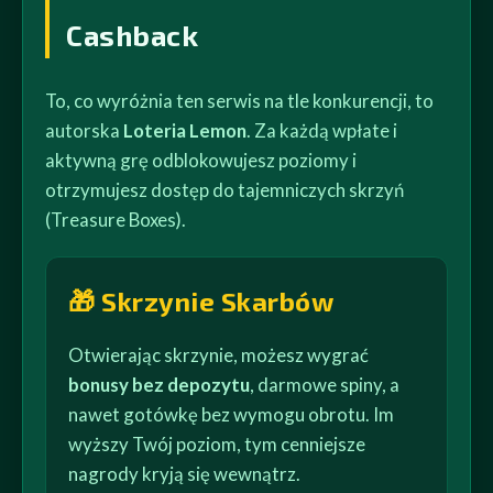
Cashback
To, co wyróżnia ten serwis na tle konkurencji, to
autorska
Loteria Lemon
. Za każdą wpłate i
aktywną grę odblokowujesz poziomy i
otrzymujesz dostęp do tajemniczych skrzyń
(Treasure Boxes).
🎁 Skrzynie Skarbów
Otwierając skrzynie, możesz wygrać
bonusy bez depozytu
, darmowe spiny, a
nawet gotówkę bez wymogu obrotu. Im
wyższy Twój poziom, tym cenniejsze
nagrody kryją się wewnątrz.