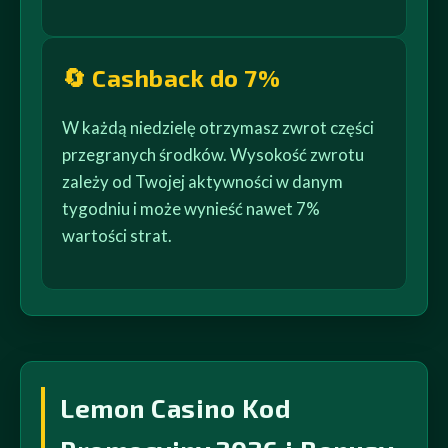
🔄 Cashback do 7%
W każdą niedzielę otrzymasz zwrot części
przegranych środków. Wysokość zwrotu
zależy od Twojej aktywności w danym
tygodniu i może wynieść nawet 7%
wartości strat.
Lemon Casino Kod