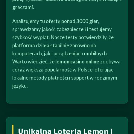
graczami.
Analizujemy tu ofertę ponad 3000 gier,
sprawdzamy jakość zabezpieczeń i testujemy
szybkość wypłat. Nasze testy potwierdziły, że
platforma działa stabilnie zarówno na
komputerach, jak i urządzeniach mobilnych.
Warto wiedzieć, że
lemon casino online
zdobywa
coraz większą popularność w Polsce, oferując
lokalne metody płatności i support w rodzimym
języku.
Unikalna Loteria Lemon i