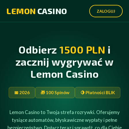
LEMON
CASINO
ZALOGUJ
Odbierz
1500 PLN
i
zacznij wygrywać w
Lemon Casino
📅 2026
🎁 100 Spinów
🍋 Płatności BLIK
Lemon Casino to Twoja strefa rozrywki. Oferujemy
tysiące automatów, błyskawiczne wypłaty i pełne
bezpieczeństwo. Dołącz teraz i sprawdź, co dla Ciebie